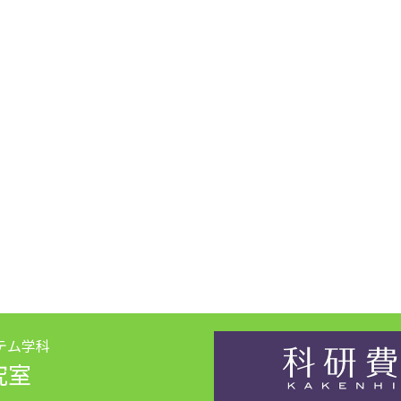
テム学科
究室