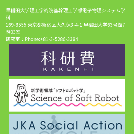
早稲田大学理工学術院基幹理工学部電子物理システム学
科
169-8555 東京都新宿区大久保3-4-1 早稲田大学63号館7
階03室
研究室：Phone:+81-3-5286-3384