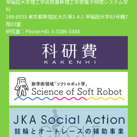
早稲田大学理工学術院基幹理工学部電子物理システム学
科
169-8555 東京都新宿区大久保3-4-1 早稲田大学63号館7
階03室
研究室：Phone:+81-3-5286-3384