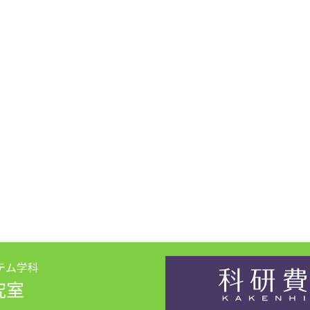
テム学科
究室